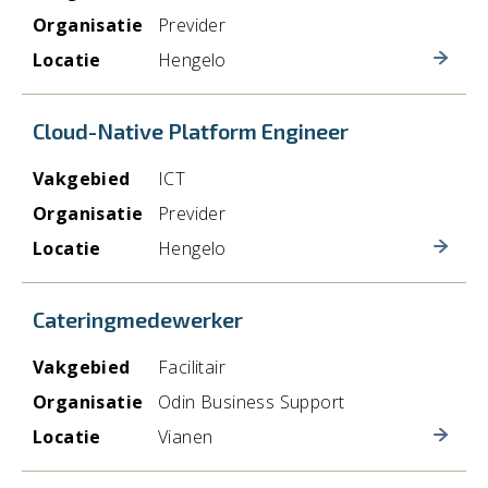
Organisatie
Technische buitendienst
Previder
Locatie
Hengelo
Tendermanagement
Cloud-Native Platform Engineer
Vakgebied
ICT
Organisatie
Previder
Locatie
Hengelo
Cateringmedewerker
Vakgebied
Facilitair
Organisatie
Odin Business Support
Locatie
Vianen