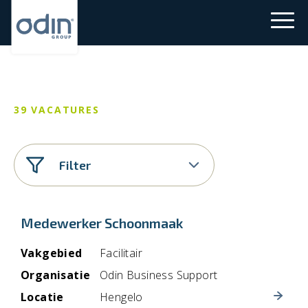
39 VACATURES
Filter
Medewerker Schoonmaak
Commercieel
Vakgebied
Facilitair
Consultancy
Cloudwise
Organisatie
Odin Business Support
Consultant
Odin Business Support
Locatie
Hengelo
Hengelo