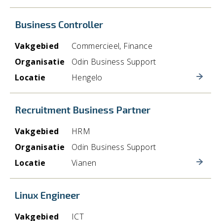
Facilitair
Previder
Herentals (BE)
Finance
Business Controller
Nijmegen
Financieel
Vakgebied
Commercieel, Finance
Rijen
HRM
Organisatie
Odin Business Support
Vianen
Locatie
Hengelo
ICT
Woerden
Logistiek en Inkoop
Recruitment Business Partner
Management
Vakgebied
HRM
Marketing &
Organisatie
Odin Business Support
Communicatie
Locatie
Vianen
Stage
Support
Linux Engineer
Teamlead Support
Vakgebied
ICT